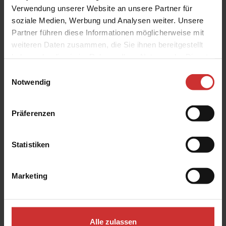
Verwendung unserer Website an unsere Partner für
DETAILS
soziale Medien, Werbung und Analysen weiter. Unsere
Partner führen diese Informationen möglicherweise mit
weiteren Daten zusammen, die Sie ihnen bereitgestellt
haben oder die sie im Rahmen Ihrer Nutzung der Dienste
Produktgalerie überspringen
Gehäuse aus Edelstahl
gesammelt haben.
Einwilligungsauswahl
Notwendig
Präferenzen
Statistiken
Marketing
AT-420-A-F-1
Alle zulassen