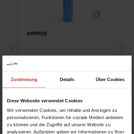
AVPP20
Ein-/Ausgang: 3/4" IG | Länge
Zustimmung
Details
Über Cookies
Filterelement: 20" | Werkstoff:
Polypropylen
Diese Webseite verwendet Cookies
Wir verwenden Cookies, um Inhalte und Anzeigen zu
personalisieren, Funktionen für soziale Medien anbieten
zu können und die Zugriffe auf unsere Website zu
Preis nach Anmeldung
analysieren. Außerdem geben wir Informationen zu Ihrer