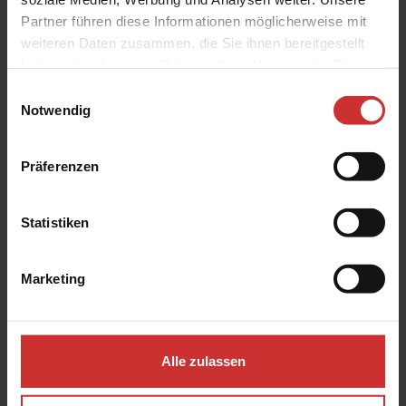
Filterelemente
Partner führen diese Informationen möglicherweise mit
Luft-/Gasfiltration
weiteren Daten zusammen, die Sie ihnen bereitgestellt
haben oder die sie im Rahmen Ihrer Nutzung der Dienste
DETAILS ANZEIGEN
gesammelt haben.
Einwilligungsauswahl
Notwendig
Präferenzen
Statistiken
Marketing
Alle zulassen