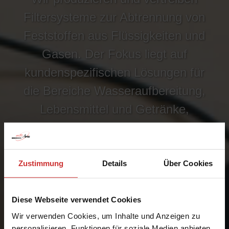
Filtersysteme zur Abtrennung von
Feststoffen aus Flüssigkeiten und
Gasen. Der Fokus liegt auf
kundenspezifischen Lösungen für
die Bereiche Wasseraufbereitung,
Lebensmittel und Getränke,
Pharma, Chemie sowie
Anlagenbau.
Zustimmung
Details
Über Cookies
ZUM WEBSHOP →
Diese Webseite verwendet Cookies
Wir verwenden Cookies, um Inhalte und Anzeigen zu
personalisieren, Funktionen für soziale Medien anbieten