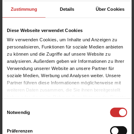
Zustimmung
Details
Über Cookies
Diese Webseite verwendet Cookies
132,00 €*
Wir verwenden Cookies, um Inhalte und Anzeigen zu
Versandkostenfrei
personalisieren, Funktionen für soziale Medien anbieten
zu können und die Zugriffe auf unsere Website zu
Weitere verfügbar in spätestens 42 Tagen
analysieren. Außerdem geben wir Informationen zu Ihrer
Verwendung unserer Website an unsere Partner für
soziale Medien, Werbung und Analysen weiter. Unsere
Partner führen diese Informationen möglicherweise mit
Produkt Anzahl: Gib den gewünschten Wert e
IN DEN WARENKORB
weiteren Daten zusammen, die Sie ihnen bereitgestellt
haben oder die sie im Rahmen Ihrer Nutzung der Dienste
gesammelt haben.
Zum Merkzettel hinzufügen
Einwilligungsauswahl
Notwendig
Artikelnr.:
C4KABP1052
Datenblatt Luft-Gasfiltration CF34-BP-APB
Präferenzen
Data sheet Air-Gasfiltration CF34-BP-APB