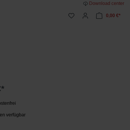
Download center
WAR
0,00 €*
€*
stenfrei
en verfügbar