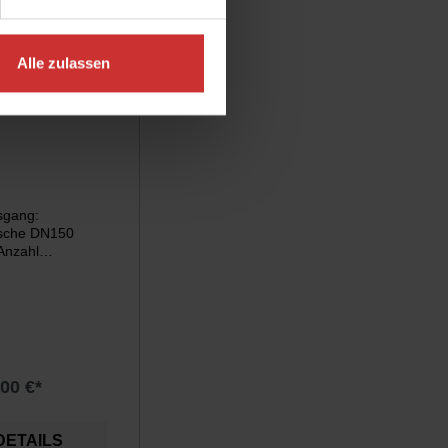
Alle zulassen
2-40
sgang:
nsche DN150
Anzahl
emente: 22 |
ilterelement: 40"
,00 €*
DETAILS