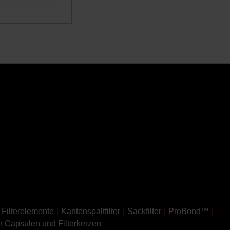
Filterelemente
Kantenspaltfilter
Sackfilter
ProBond™
er Capsulen und Filterkerzen