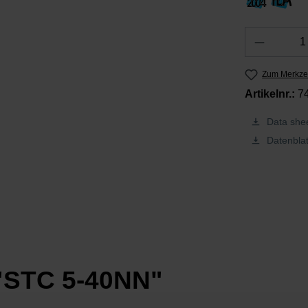
Produkt 
Zum Merkzet
Artikelnr.:
7
Data shee
Datenblat
 "STC 5-40NN"