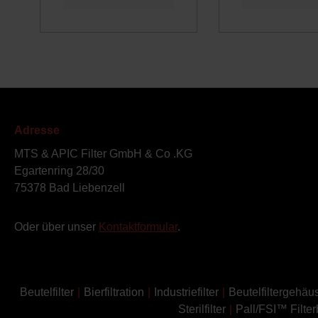
Adresse
MTS & APIC Filter GmbH & Co .KG
Egartenring 28/30
75378 Bad Liebenzell
Oder über unser
Kontaktformular
.
Beutelfilter
Bierfiltration
Industriefilter
Beutelfiltergehäu
Sterilfilter
Pall/FSI™ Filter