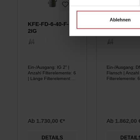
Ablehnen
KFE-FD-6-40-F-
KFE-FD-6-40
2IG
DN65
Ein-/Ausgang: IG 2" |
Ein-/Ausgang: 
Anzahl Filterelemente: 6
Flansch | Anzahl
| Länge Filterelement:
Filterelemente: 6
40"
Länge Filterelem
Ab
1.730,00 €*
Ab
1.862,00 
DETAILS
DETAIL