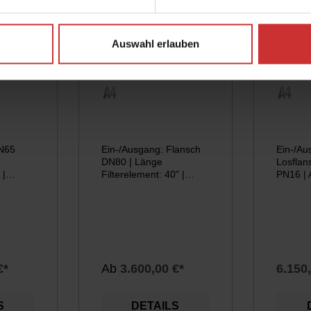
Auswahl erlauben
-F-
KFE-N-9-40-F-
KFE2
DN80
DN65
Ein-/Ausgang: Flansch
Ein-/Au
DN80 | Länge
Losfla
 |
Filterelement: 40" |
PN16 | 
ent: 40"
Werkstoff: 1.4571 /
Filterel
1.4404
Länge F
€*
Ab
3.600,00 €*
6.150
S
DETAILS