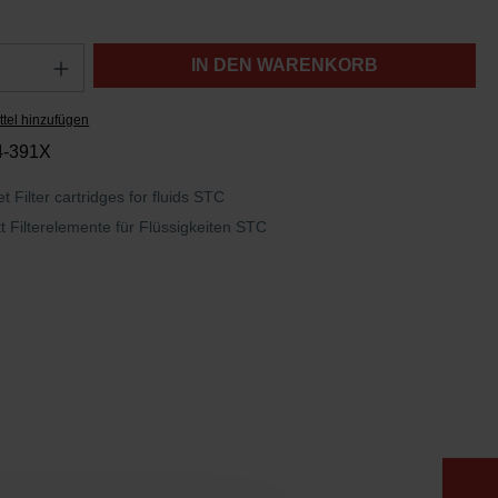
Anzahl: Gib den gewünschten Wert ein oder
IN DEN WARENKORB
tel hinzufügen
4-391X
t Filter cartridges for fluids STC
t Filterelemente für Flüssigkeiten STC