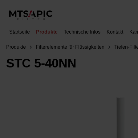
springen
Zur Hauptnavigation springen
Startseite
Produkte
Technische Infos
Kontakt
Kar
Produkte
Filterelemente für Flüssigkeiten
Tiefen-Fil
STC 5-40NN
Bildergalerie überspringen