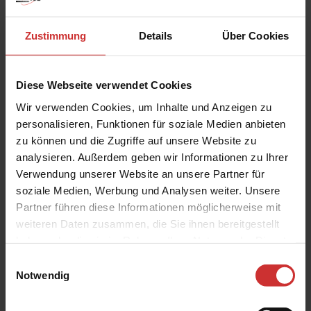
Zustimmung
Details
Über Cookies
Diese Webseite verwendet Cookies
Wir verwenden Cookies, um Inhalte und Anzeigen zu
personalisieren, Funktionen für soziale Medien anbieten
zu können und die Zugriffe auf unsere Website zu
analysieren. Außerdem geben wir Informationen zu Ihrer
Verwendung unserer Website an unsere Partner für
155,00 €*
soziale Medien, Werbung und Analysen weiter. Unsere
Partner führen diese Informationen möglicherweise mit
Versandkostenfrei
weiteren Daten zusammen, die Sie ihnen bereitgestellt
2 Einheiten verfügbar
haben oder die sie im Rahmen Ihrer Nutzung der Dienste
gesammelt haben.
Einwilligungsauswahl
Produkt Anzahl: Gib den gewünschten Wert e
IN DEN WARENKORB
Notwendig
Zum Merkzettel hinzufügen