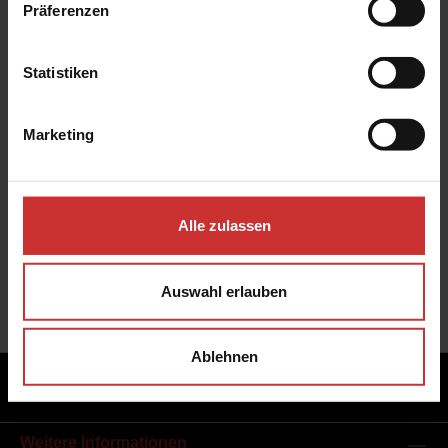
Präferenzen
Artikelnr.:
15-8470
Statistiken
Beschreibung
Marketing
Durchfluss von Rechts nach Links Für Gehäuse AT-
G (nicht für gedrehten Filterkopf) Werkstoff:
1.4571/1.4301
Alle zulassen
Auswahl erlauben
Ablehnen
Adresse
Weitere Informationen