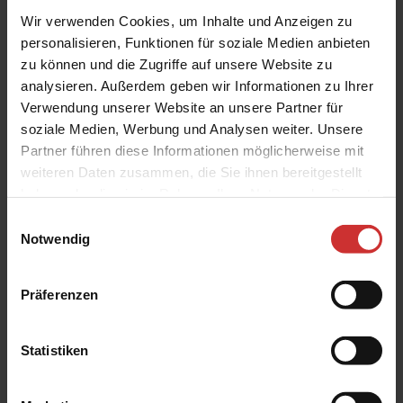
Wir verwenden Cookies, um Inhalte und Anzeigen zu
personalisieren, Funktionen für soziale Medien anbieten
zu können und die Zugriffe auf unsere Website zu
analysieren. Außerdem geben wir Informationen zu Ihrer
Verwendung unserer Website an unsere Partner für
Preis nach Anmeldung
soziale Medien, Werbung und Analysen weiter. Unsere
Versandkostenfrei
Partner führen diese Informationen möglicherweise mit
13 Einheiten verfügbar
weiteren Daten zusammen, die Sie ihnen bereitgestellt
haben oder die sie im Rahmen Ihrer Nutzung der Dienste
Zum Merkzettel hinzufügen
gesammelt haben.
Einwilligungsauswahl
Artikelnr.:
KFE-FD-6-1
Notwendig
Präferenzen
Beschreibung
Statistiken
Werkstoff: EPDM