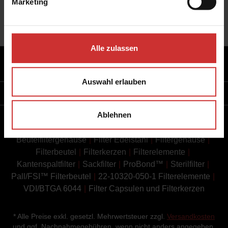
Marketing
Alle zulassen
Adresse
Auswahl erlauben
Weitere Informationen
Ablehnen
Beutelfilter
Bierfiltration
Industriefilter
Beutelfiltergehäuse
Filter Edelstahl
Filtergehäuse
Filterbeutel
Filterkerzen
Filterelemente
Kantenspaltfilter
Sackfilter
ProBond™
Sterilfilter
Pall/FSI™ Filterbeutel
22-10320-050-1 Filterelemente
VDI/BTGA 6044
Filter Capsulen und Filterkerzen
* Alle Preise exkl. gesetzl. Mehrwertsteuer zzgl.
Versandkosten
und ggf. Nachnahmegebühren, wenn nicht anders angegeben.